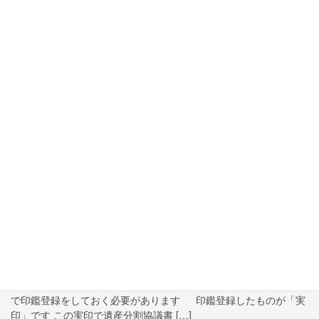
2023年9月8日
手話で相談
手話で相談｜遺産分割協議書には実印を押す
（3/3）
遺産分割協議書には実印を押す（2/3）はこちら 遺産分割協議
書に実印を押すのは、銀行や法務局等で遺産分割協議書に押印さ
れた印鑑の印影と印鑑証明書に登録された印影を確認して、 ２つ
の印影が一致する確認するためです 一致 […]
2023年9月1日
手話で相談
手話で相談｜遺産分割協議書には実印を押す
（2/3）
遺産分割協議書には実印を押す（1/3）はこちら 遺産分割協議
書に押す印鑑は、お店で買ったものですぐ押すのではなく、 役所
で印鑑登録をしておく必要があります 印鑑登録したものが「実
印」です この実印で遺産分割協議書 […]